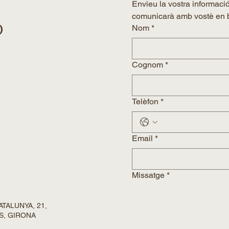
Envieu la vostra informació
comunicarà amb vostè en 
O
Nom
*
Cognom
*
Telèfon
*
Email
*
Missatge
*
TALUNYA, 21,
S, GIRONA