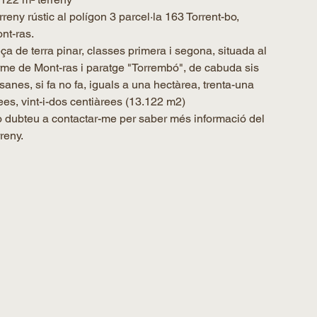
rreny rústic al polígon 3 parcel·la 163 Torrent-bo,
nt-ras.
ça de terra pinar, classes primera i segona, situada al
rme de Mont-ras i paratge "Torrembó", de cabuda sis
sanes, si fa no fa, iguals a una hectàrea, trenta-una
ees, vint-i-dos centiàrees (13.122 m2)
 dubteu a contactar-me per saber més informació del
rreny.