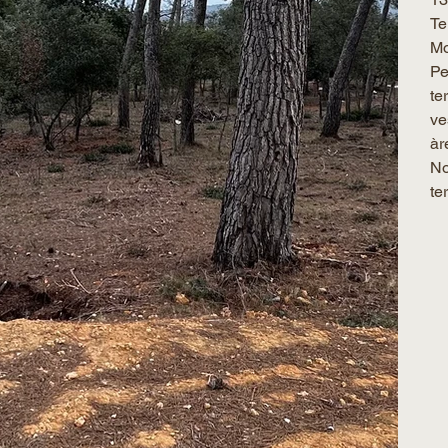
Te
Mo
Pe
te
ve
àr
No
te