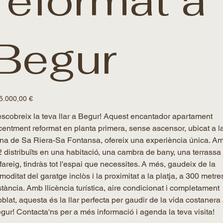
reformat a
Begur
u
5.000,00 €
scobreix la teva llar a Begur! Aquest encantador apartament
centment reformat en planta primera, sense ascensor, ubicat a l
na de Sa Riera-Sa Fontansa, ofereix una experiència única. A
 distribuïts en una habitació, una cambra de bany, una terrassa 
fareig, tindràs tot l'espai que necessites. A més, gaudeix de la
moditat del garatge inclòs i la proximitat a la platja, a 300 metre
stància. Amb llicència turística, aire condicionat i completament
blat, aquesta és la llar perfecta per gaudir de la vida costanera
gur! Contacta'ns per a més informació i agenda la teva visita!