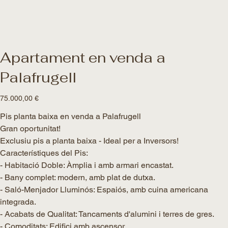
Apartament en venda a
Palafrugell
Preu
75.000,00 €
Pis planta baixa en venda a Palafrugell
Gran oportunitat!
Exclusiu pis a planta baixa - Ideal per a Inversors!
Característiques del Pis:
- Habitació Doble: Àmplia i amb armari encastat.
- Bany complet: modern, amb plat de dutxa.
- Saló-Menjador Lluminós: Espaiós, amb cuina americana
integrada.
- Acabats de Qualitat: Tancaments d'alumini i terres de gres.
- Comoditats: Edifici amb ascensor.