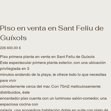
Piso en venta en Sant Feliu de
Guíxols
Precio
226.600,00 €
Piso primera planta en venta en Sant Feliu de Guíxols
Esta espectacular primera planta exterior, con una ubicación
privilegiada en 3
minutos andando de la playa, te ofrece todo lo que necesitas
para vivir
cómodamente cerca del mar. Con 75m2 meticulosamente
distribuidos, éste
encantador piso cuenta con un luminoso salón-comedor, una
espaciosa cocina con
galería, una acogedora habitación doble en suite con plato de