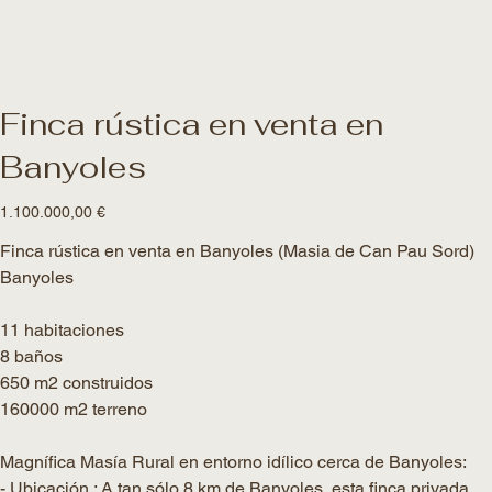
Finca rústica en venta en
Banyoles
Precio
1.100.000,00 €
Finca rústica en venta en Banyoles (Masia de Can Pau Sord)
Banyoles
11 habitaciones
8 baños
650 m2 construidos
160000 m2 terreno
Magnífica Masía Rural en entorno idílico cerca de Banyoles:
- Ubicación : A tan sólo 8 km de Banyoles, esta finca privada