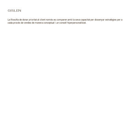
GISLEN
La filosofia de donar prioritat al client només es comparen amb la seva capacitat per dissenyar estratègies per a
cada procés de vendes de manera conceptual i un consell hiperpersonalitzat.