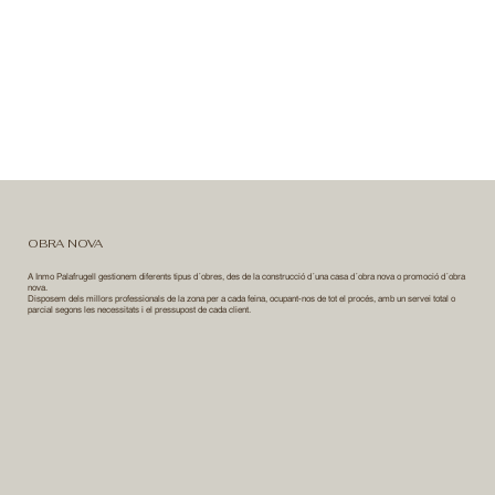
OBRA NOVA
A Inmo Palafrugell gestionem diferents tipus d´obres, des de la construcció d´una casa d´obra nova o promoció d´obra
nova.
Disposem dels millors professionals de la zona per a cada feina, ocupant-nos de tot el procés, amb un servei total o
parcial segons les necessitats i el pressupost de cada client.